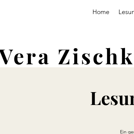
Home
Lesu
Vera Zisch
Lesun
Ein ge