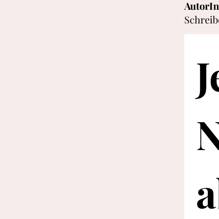
AutorI
Schreib
J
N
a