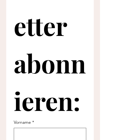
etter 
abonn
ieren:
Vorname
*