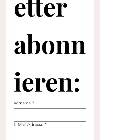
etter 
abonn
ieren:
Vorname
*
E-Mail-Adresse
*