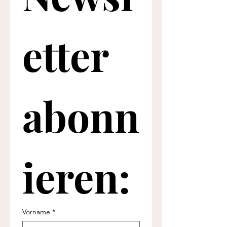
Newsl
etter 
abonn
ieren: