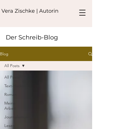
Vera Zischke | Autorin
Der Schreib-Blog
Blog
All Posts
All Posts
Text-Hacks
Roman
Meine
Arbeit
Journalismus
Lesen